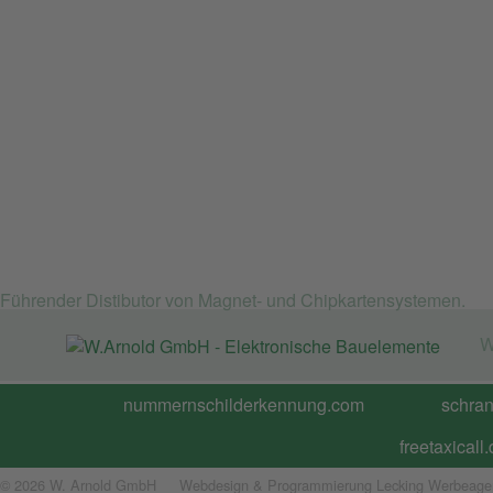
Führender Distibutor von Magnet- und Chipkartensystemen.
W
nummernschilderkennung.com
schra
freetaxicall
© 2026 W. Arnold GmbH
Webdesign & Programmierung Lecking Werbeage