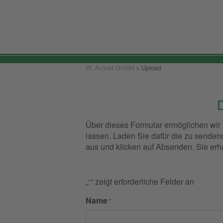
W.Arnold
GmbH
-
Elektronische
Bauelemente
W. Arnold GmbH
>
Upload
Über dieses Formular ermöglichen wir
lassen. Laden Sie dafür die zu sendend
aus und klicken auf Absenden. Sie erh
„
“ zeigt erforderliche Felder an
*
Name
*