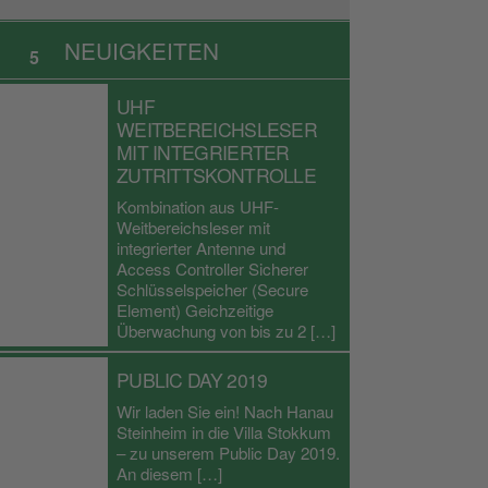
NEUIGKEITEN
5
UHF
WEITBEREICHSLESER
MIT INTEGRIERTER
ZUTRITTSKONTROLLE
Kombination aus UHF-
Weitbereichsleser mit
integrierter Antenne und
Access Controller Sicherer
Schlüsselspeicher (Secure
Element) Geichzeitige
Überwachung von bis zu 2 […]
PUBLIC DAY 2019
Wir laden Sie ein! Nach Hanau
Steinheim in die Villa Stokkum
– zu unserem Public Day 2019.
An diesem […]