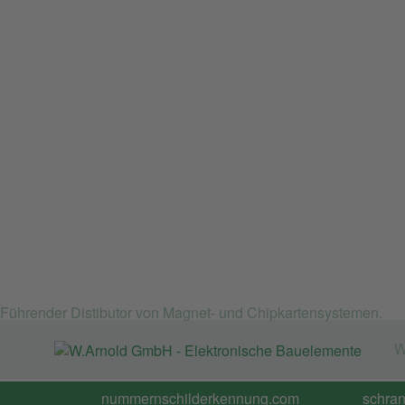
Führender Distibutor von Magnet- und Chipkartensystemen.
W
nummernschilderkennung.com
schra