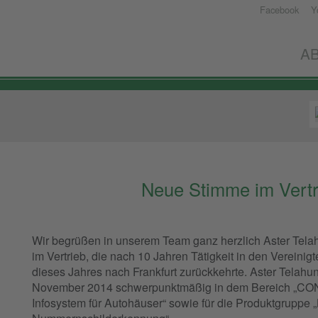
Facebook
Y
W.Arnold
GmbH
A
-
Elektronische
Bauelemente
Neue Stimme im Vertr
Wir begrüßen in unserem Team ganz herzlich Aster Tel
im Vertrieb, die nach 10 Jahren Tätigkeit in den Verein
dieses Jahres nach Frankfurt zurückkehrte. Aster Telahun
November 2014 schwerpunktmäßig in dem Bereich „CON
Infosystem für Autohäuser“ sowie für die Produktgruppe 