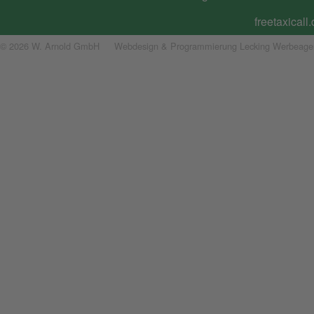
freetaxicall
© 2026 W. Arnold GmbH
Webdesign & Programmierung Lecking Werbeage