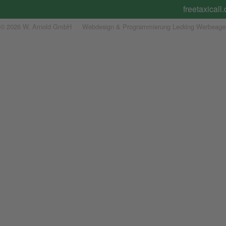
freetaxicall
© 2026 W. Arnold GmbH
Webdesign & Programmierung Lecking Werbeage