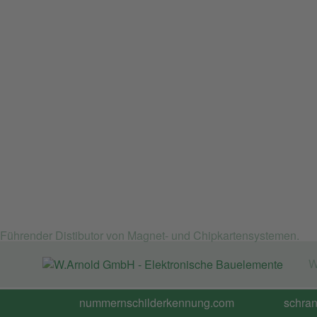
Führender Distibutor von Magnet- und Chipkartensystemen.
W
nummernschilderkennung.com
schra