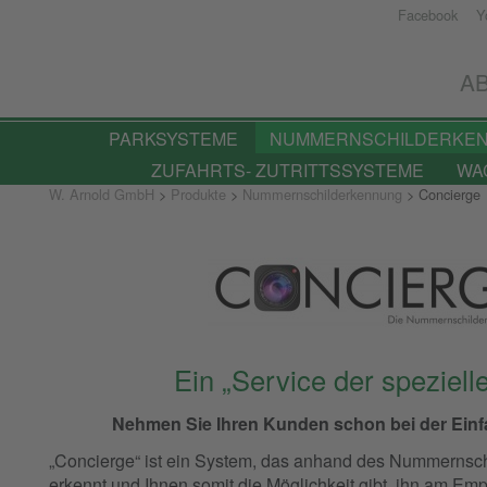
Facebook
Y
W.Arnold
GmbH
A
-
Elektronische
PARKSYSTEME
NUMMERNSCHILDERKE
Bauelemente
ZUFAHRTS- ZUTRITTSSYSTEME
WA
W. Arnold GmbH
>
Produkte
>
Nummernschilderkennung
>
Concierge
Ein „Service der spezielle
Nehmen Sie Ihren Kunden schon bei der Einfa
„Concierge“ ist ein System, das anhand des Nummernsc
erkennt und Ihnen somit die Möglichkeit gibt, ihn am E