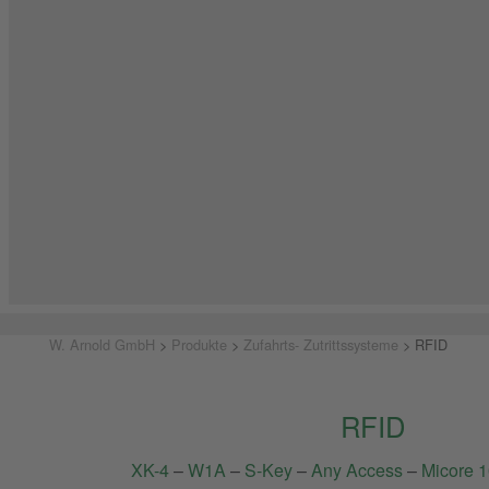
W. Arnold GmbH
>
Produkte
>
Zufahrts- Zutrittssysteme
>
RFID
RFID
XK-4
–
W1A
–
S-Key
–
Any Access
–
Micore 1