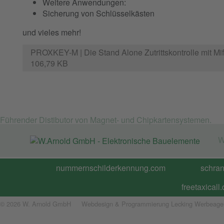
Weitere Anwendungen:
Sicherung von Schlüsselkästen
und vieles mehr!
PROXKEY-M | Die Stand Alone Zutrittskontrolle mit M
106,79 KB
Führender Distibutor von Magnet- und Chipkartensystemen.
W
nummernschilderkennung.com
schra
freetaxicall
© 2026 W. Arnold GmbH
Webdesign & Programmierung Lecking Werbeage